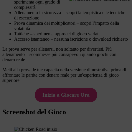
sperimenta ogni grado di
complessità
Allenamento in sicurezza – scopri la tempistica e le tecniche
di esecuzione
Prova dinamica dei moltiplicatori – scopri l’impatto della
volatilità
Tattiche – sperimenta approcci di gioco variati
Accesso istantaneo – nessuna iscrizione o download richiesto
La prova serve per allenarsi, non soltanto per divertirsi. Più
allenamento – scommesse più consapevoli quando giochi con
denaro reale.
Metti alla prova le tue capacità nella versione dimostrativa prima di
affrontare le partite con denaro reale per un'esperienza di gioco
superiore.
Inizia a Giocare Ora
Screenshot del Gioco