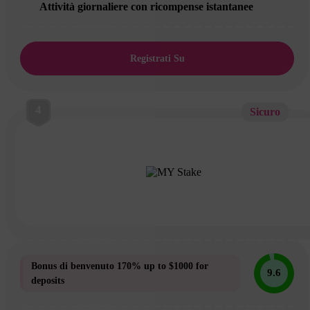
Attività giornaliere con ricompense istantanee
Registrati Su
4
Sicuro
Bonus di benvenuto 170% up to $1000 for
9.6
deposits