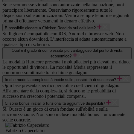
Se le scommesse virtuali sono autorizzate nella tua nazione, puoi
partecipare liberamente. Osserviamo rigorosamente tutte le
disposizioni sulle autorizzazioni. Verifica sempre le norme regionali
prima di effettuare versamenti in denaro effettivo.
È possibile giocare a Chicken Road da sul cellulare?
Sì. Il gioco è compatibile con iOS, Android e browser web. Non
occorre alcun download. L’interfaccia si adatta automaticamente a
qualsiasi tipo di schermo.
Qual è il grado di complessità più vantaggioso dal punto di vista
economico?
La modalità Hardcore presenta i moltiplicatori più elevati, ma riduce
le opportunità di vittoria. La modalità Media rappresenta il
compromesso ottimale tra rischio e guadagno.
In che modo la complessità incide sulle possibilità di successo?
Ogni fase presenta specifici pericoli e coefficienti di guadagno.
All'aumentare della complessità, si riducono le probabilità di
successo ma crescono i potenziali compensi.
Ci sono bonus iniziali o funzionalità aggiuntive disponibili?
Sì. Questo è un gioco di crash fondato sull'abilità e sulla
sincronizzazione. Non sono incluse modalità bonus – unicamente
scelte concrete.
Fabrizio Capecelatro