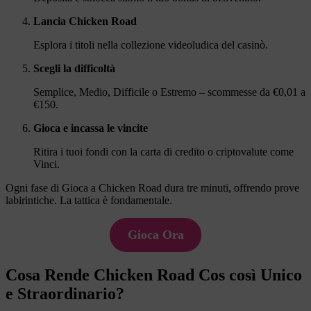
Lancia Chicken Road
Esplora i titoli nella collezione videoludica del casinò.
Scegli la difficoltà
Semplice, Medio, Difficile o Estremo – scommesse da €0,01 a
€150.
Gioca e incassa le vincite
Ritira i tuoi fondi con la carta di credito o criptovalute come
Vinci.
Ogni fase di Gioca a Chicken Road dura tre minuti, offrendo prove
labirintiche. La tattica è fondamentale.
Gioca Ora
Cosa Rende Chicken Road Cos così Unico
e Straordinario?