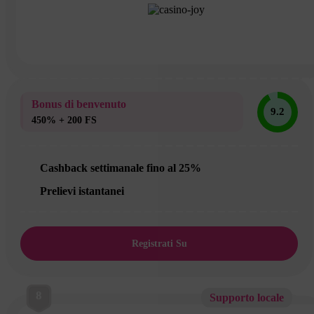
Bonus di benvenuto
9.2
450% + 200 FS
Cashback settimanale fino al 25%
Prelievi istantanei
Registrati Su
8
Supporto locale