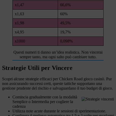
x1,47
66,6%
x1,63
60%
x1,98
49,5%
x4,95
19,7%
x1000
0,098%
Questi numeri ti danno un’idea realistica. Non vincerai
sempre tanto, ma ogni salto può cambiare tutto.
Strategie Utili per Vincere
Scopri alcune strategie efficaci per Chicken Road gioco casinò. Pur
non assicurando successi certi, queste tattiche supportano una
gestione prudente del rischio e salvaguardano il tuo budget di gioco.
Comincia gradualmente con la modalità
Semplice o Intermedia per cogliere la
cadenza
Utilizza note acute durante le sessioni di sperimentazione.
Configura il prelievo automatico tra 1,5 e 2 volte per guadagni