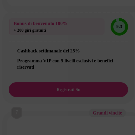
Bonus di benvenuto 100%
9.3
+ 200 giri gratuiti
Cashback settimanale del 25%
Programma VIP con 5 livelli esclusivi e benefici
riservati
Registrati Su
7
Grandi vincite