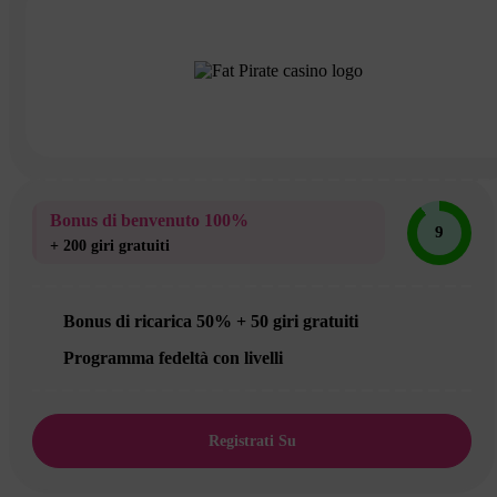
Bonus di benvenuto 100%
9
+ 200 giri gratuiti
Bonus di ricarica 50% + 50 giri gratuiti
Programma fedeltà con livelli
Registrati Su