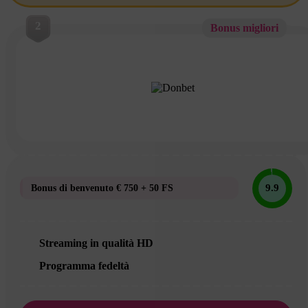
2
Bonus migliori
9.9
Bonus di benvenuto € 750 + 50 FS
Streaming in qualità HD
Programma fedeltà