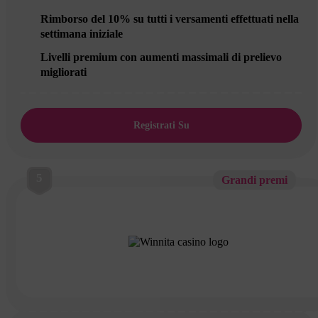
Rimborso del 10% su tutti i versamenti effettuati nella
settimana iniziale
Livelli premium con aumenti massimali di prelievo
migliorati
Registrati Su
5
Grandi premi